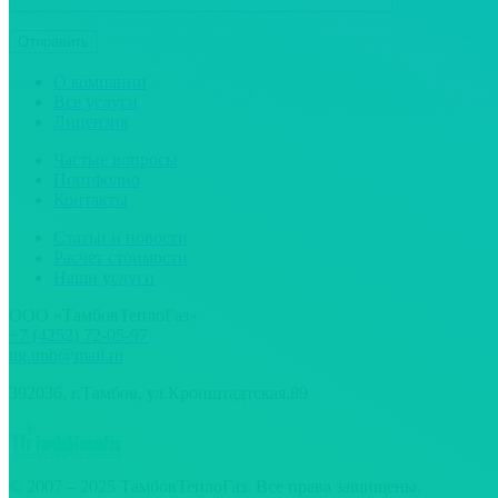
О компании
Все услуги
Лицензия
Частые вопросы
Портфолио
Контакты
Статьи и новости
Расчет стоимости
Наши услуги
ООО «ТамбовТеплоГаз»
+7 (4252) 72-05-97
ttg.tmb@mail.ru
392036, г.Тамбов, ул.Кронштадтская,89
© 2007 – 2025 ТамбовТеплоГаз. Все права защищены.