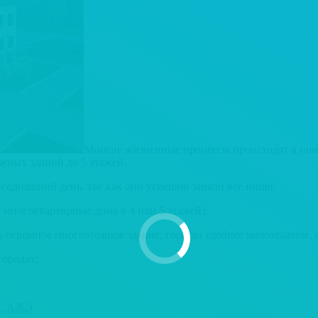
Многие жизненные процессы происходят в поме
жных зданий до 5 этажей.
годняшний день, так как они успешно заняли все ниши:
многоквартирные дома в 4 или 5 этажей);
 огромное многоэтажное здание, гораздо удобнее малоэтажное,
городах;
ы, АЗС
).