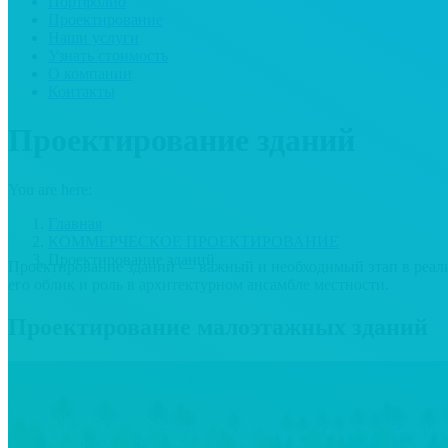
Портфолио
Проектирование
Наши услуги
Узнать стоимость
О компании
Контакты
Проектирование зданий
You are here:
Главная
КОММЕРЧЕСКОЕ ПРОЕКТИРОВАНИЕ
Проектирование зданий
Проектирование зданий — важный и необходимый этап в реализ
его облик и роль в архитектурном ансамбле местности.
Проектирование малоэтажных зданий