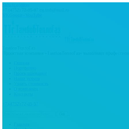
Skip to content
+7 (4752) 72-05-97
ttg.tmb@mail.ru
VK
Google+
YouTube
ТамбовТеплоГаз
Проектная компания «ТамбовТеплоГаз» выполняет профессиона
Главная
Портфолио
Проектирование
Наши услуги
Узнать стоимость
О компании
Контакты
+7 (4752) 72-05-97
Главная