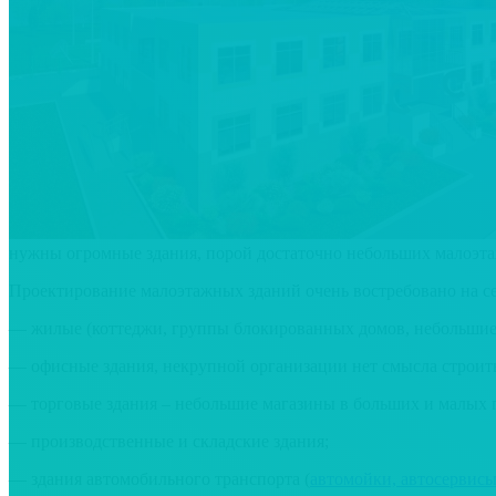
нужны огромные здания, порой достаточно небольших малоэта
Проектирование малоэтажных зданий очень востребовано на се
— жилые (коттеджи, группы блокированных домов, небольшие 
— офисные здания, некрупной организации нет смысла строить
— торговые здания – небольшие магазины в больших и малых 
— производственные и складские здания;
— здания автомобильного транспорта (
автомойки, автосервис