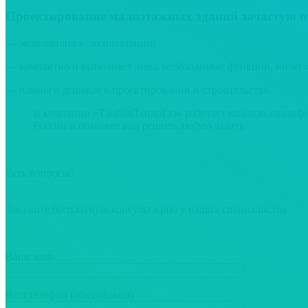
Проектирование малоэтажных зданий зачастую пр
— экономично в эксплуатации;
— компактно и выполняет лишь необходимые функции, ничего
— намного дешевле в проектировании и строительстве.
В компании «ТамбовТеплоГаз» работает команда квалифи
России и поможет вам решить любую задачу.
Есть вопросы?
Закажите бесплатную консультацию у наших специалистов
Ваше имя
Ваш телефон (обязательно)