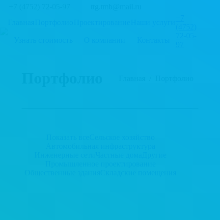
+7 (4752) 72-05-97
ttg.tmb@mail.ru
+7
Главная
Портфолио
Проектирование
Наши услуги
(4752)
72-05-
Узнать стоимость
О компании
Контакты
97
Портфолио
You are here:
Главная
Портфолио
Показать все
Сельское хозяйство
Автомобильная инфраструктура
Инженерные сети
Частные дома
Другие
Промышленное проектирование
Общественные здания
Складские помещения